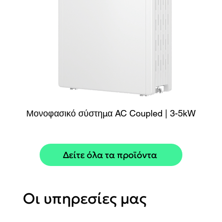
Μονοφασικό σύστημα AC Coupled | 3-5kW
Μ
Δείτε όλα τα προϊόντα
Οι υπηρεσίες μας