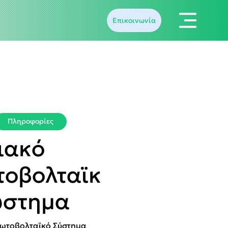
Επικοινωνία
Πληροφορίες
ιακό
οβολταϊκ
ύστημα
ωτοβολταϊκό Σύστημα