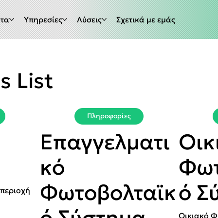
ντα
Υπηρεσίες
Λύσεις
Σχετικά με εμάς
s List
Πληροφορίες
Επαγγελματι
Οικ
κό
Φωτ
Φωτοβολταϊκ
ό Σ
 περιοχή
ό Σύστημα
Οικιακό Φ