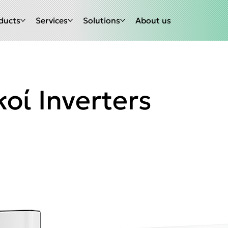
ducts
Services
Solutions
About us
οί Inverters