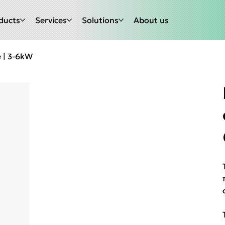
ducts
Services
Solutions
About us
 | 3-6kW