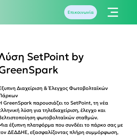
Επικοινωνία
Λύση SetPoint by
GreenSpark
Έξυπνη Διαχείριση & Έλεγχος Φωτοβολταϊκών
Πάρκων
Η GreenSpark παρουσιάζει το SetPoint, τη νέα
ελληνική λύση για τηλεδιαχείριση, έλεγχο και
βελτιστοποίηση φωτοβολταϊκών σταθμών.
Μια έξυπνη πλατφόρμα που συνδέει το πάρκο σας με
τον ΔΕΔΔΗΕ, εξασφαλίζοντας πλήρη συμμόρφωση,