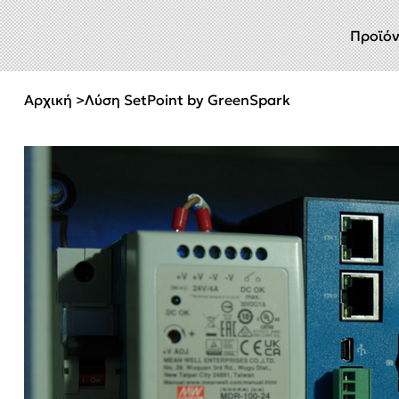
Προϊό
Αρχική
>
Λύση SetPoint by GreenSpark